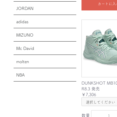
カートに入
JORDAN
adidas
MIZUNO
Mc David
molten
NBA
DUNKSHOT MB1
R8.3 発売
￥7,306
数量