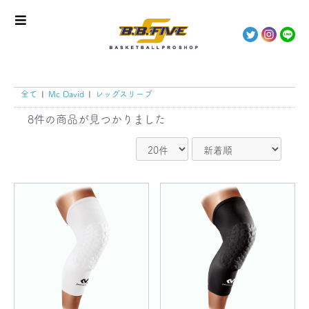
全て
|
Mc David
|
レッグスリーブ
8件
の商品が見つかりました