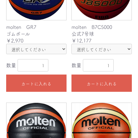
molten GR7
molten B7C5000
ゴムボール
公式7号球
￥2,970
￥12,177
数量
数量
カートに入れる
カートに入れる