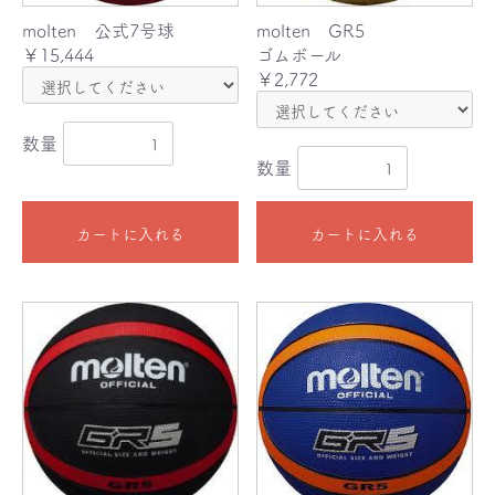
molten 公式7号球
molten GR5
￥15,444
ゴムボール
￥2,772
数量
数量
カートに入れる
カートに入れる