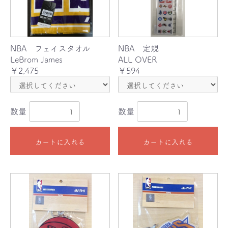
NBA フェイスタオル
NBA 定規
LeBrom James
ALL OVER
￥2,475
￥594
数量
数量
カートに入れる
カートに入れる