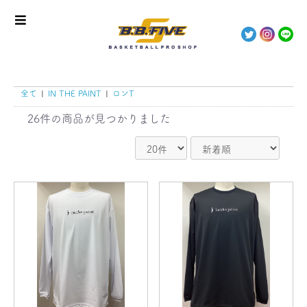
全て
|
IN THE PAINT
|
ロンT
26件
の商品が見つかりました