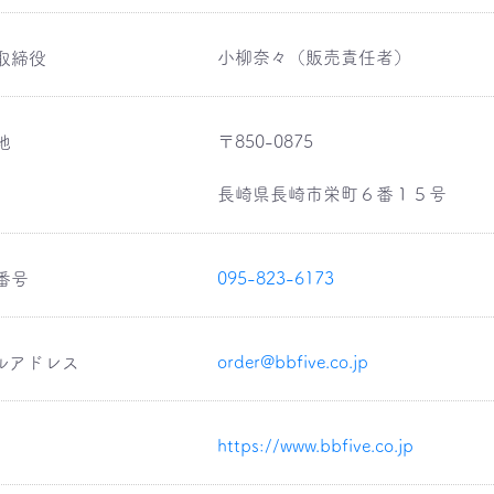
小柳奈々（販売責任者）
取締役
〒850-0875
地
長崎県長崎市栄町６番１５号
095-823-6173
番号
order@bbfive.co.jp
ルアドレス
https://www.bbfive.co.jp