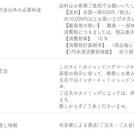
送料はお客様ご負担でお願いいた
代金以外の必要料金
【送料】全国一律550円（税込
※10,000円以上お買い上げの方
【離島他の扱い】 離島・一部地
消費税につきましては、税込表示
【消費税率】 10 %
【消費税計算順序】 1商品毎に
【1円未満消費税端数】 切り捨
このサイトのショッピングページ
方法
画面の指示に従って、順番にお進
当店ではインターネットショッピ
め、
ご注文のタイミングによっては、
ます。
悪しからずご了承くださいませ。
宅急便による発送/ご注文・ご入金
渡し時期