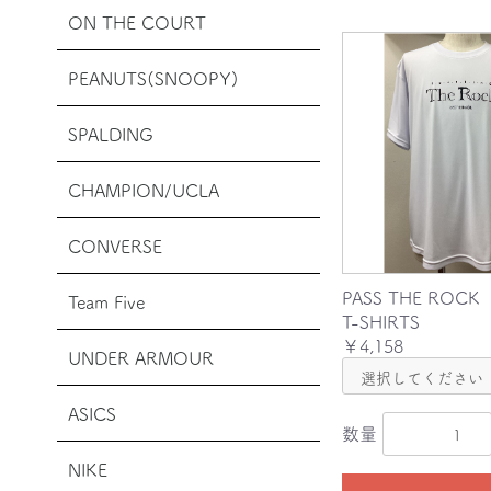
ON THE COURT
PEANUTS(SNOOPY)
SPALDING
CHAMPION/UCLA
CONVERSE
PASS THE ROCK
Team Five
T-SHIRTS
￥4,158
UNDER ARMOUR
ASICS
数量
NIKE