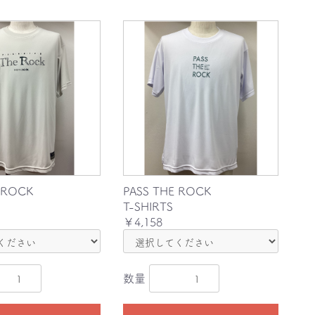
 ROCK
PASS THE ROCK
T-SHIRTS
￥4,158
数量