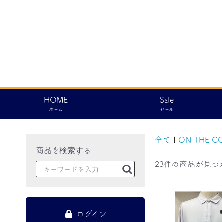
HOME
Sale
ホーム
セール
全て
|
ON THE C
23件
の商品が見つ
ログイン