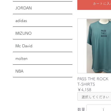
カートに入
JORDAN
adidas
MIZUNO
Mc David
molten
NBA
PASS THE ROCK
T-SHIRTS
￥4,158
数量