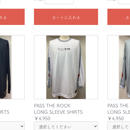
れる
カートに入れる
カ
PASS THE ROCK
PASS THE
IRTS
LONG SLEEVE SHIRTS
LONG SLE
￥4,950
￥4,950