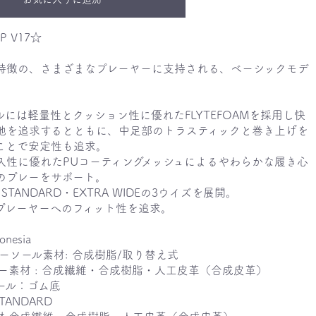
P V17☆
特徴の、さまざまなプレーヤーに支持される、ベーシックモデ
には軽量性とクッション性に優れたFLYTEFOAMを採用し快
地を追求するとともに、中足部のトラスティックと巻き上げを
ことで安定性も追求。
久性に優れたPUコーティングメッシュによるやわらかな履き心
のプレーをサポート。
STANDARD・EXTRA WIDEの3ウイズを展開。
プレーヤーへのフィット性を追求。
onesia
ーソール素材: 合成樹脂/取り替え式
パー素材 : 合成繊維・合成樹脂・人工皮革（合成皮革）
ール：ゴム底
TANDARD