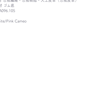
材 合成繊維・合成樹脂・人工皮革（合成皮革）
材 ゴム底
A096.105
e/Pink Cameo