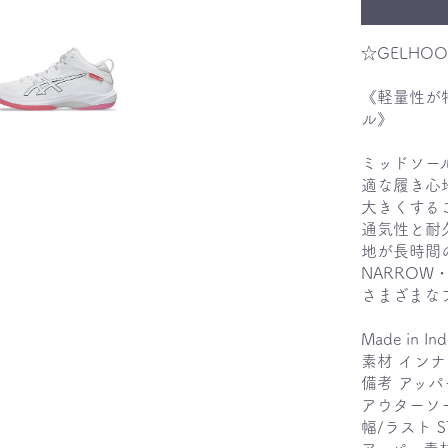
☆GELHOO
《軽量性が
ル》
ミッドソール
適な履き心
大きくする
通気性と耐
地が長時間
NARROW・
さまざまな
Made in Ind
素材 インナ
備考 アッ
お買い物を続ける
カートへ進む
アウターソ
幅/ラスト S