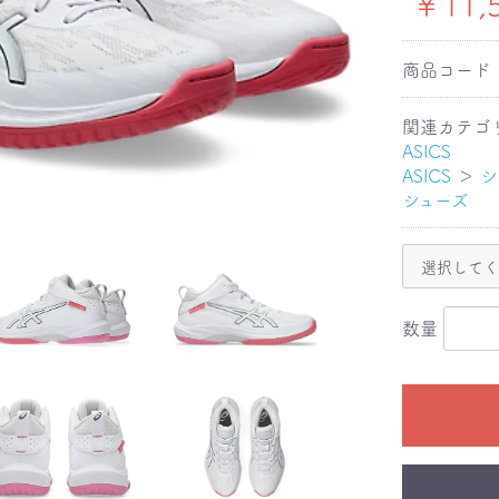
￥11,
商品コード
関連カテゴ
ASICS
ASICS
＞
シ
シューズ
数量