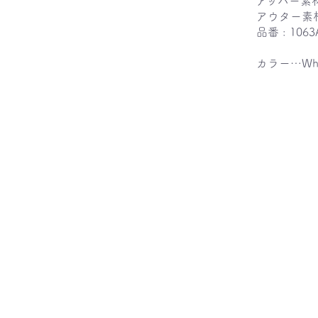
アッパー素
アウター素
品番 : 1063
カラー…Whit