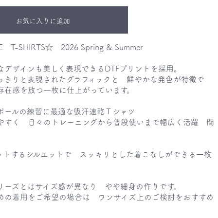
お気に入りに追加
E T-SHIRTS☆ 2026 Spring & Summer
なデザインも美しく表現できるDTFプリントを採用。
っきりと表現されたグラフィックと 鮮やかな発色が特徴で
存在感を放つ一枚に仕上がっています。
ボールの練習に最適な吸汗速乾Ｔシャツ
やすく 日々のトレーニングから普段使いまで幅広く活躍 間
ットするシルエットで スッキリとした着こなしができる一枚
リーズとはサイズ感が異なり やや細身の作りです。
の着用をご希望の場合は ワンサイズ上のご検討をおすすめ
。