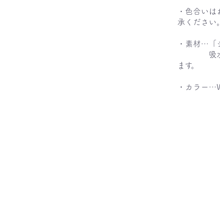
・色合いは
承ください
・素材…「
吸水・速
ます。
・カラー…W