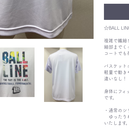
☆BALL LIN
複雑で繊細
細部までく
コートでも
バスケット
軽量で動き
違いなし！
身体にフィ
です。
・通常のシ
お買い物を続ける
カートへ進む
ゆったりめ
いたします